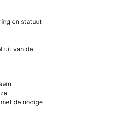
ing en statuut
 uit van de
neem
eze
r met de nodige