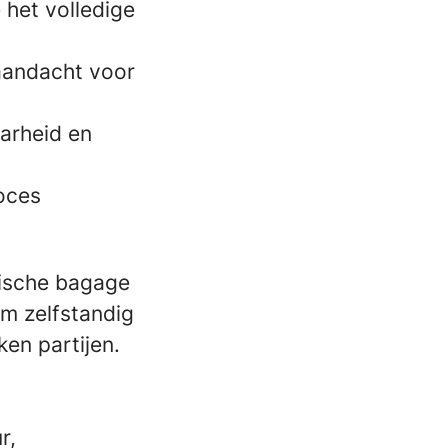
het volledige
 aandacht voor
aarheid en
oces
nische bagage
om zelfstandig
ken partijen.
r,