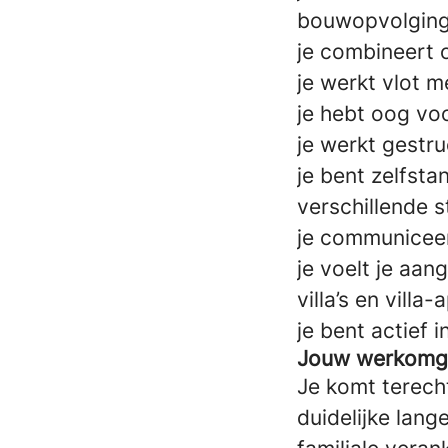
bouwopvolging 
je combineert 
je werkt vlot 
je hebt oog voo
je werkt gestru
je bent zelfst
verschillende 
je communiceer
je voelt je aa
villa’s en vill
je bent actief 
Jouw werkomg
Je komt terech
duidelijke lan