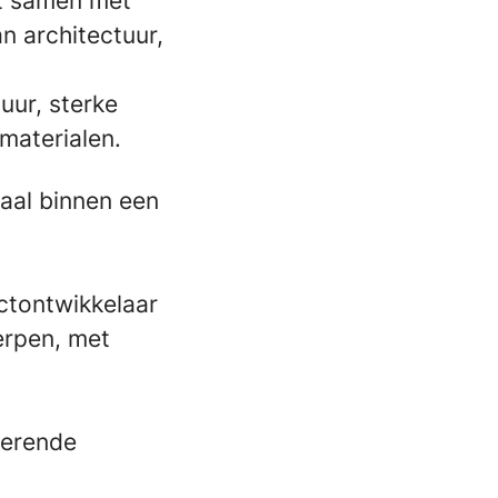
kt samen met
n architectuur,
uur, sterke
materialen.
aal binnen een
ctontwikkelaar
erpen, met
oerende