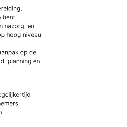
reiding,
e bent
n nazorg, en
 op hoog niveau
 aanpak op de
d, planning en
elijkertijd
nemers
n