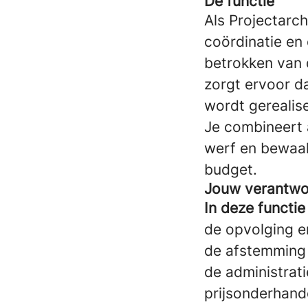
De functie
Als Projectarch
coördinatie en
betrokken van 
zorgt ervoor da
wordt gerealis
Je combineert 
werf en bewaak
budget.
Jouw verantwo
In deze functie
de opvolging e
de afstemming
de administrat
prijsonderhand