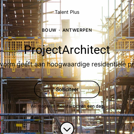
Talent Plus
BOUW
·
ANTWERPEN
ProjectArchitect
e vorm geeft aan hoogwaardige residentiële pr
Solliciteer
We reageren meestal binnen
een dag