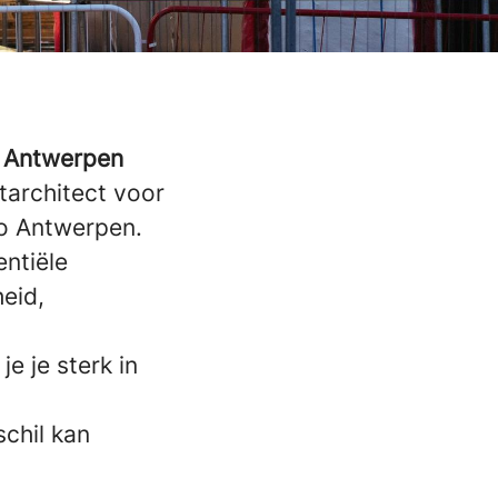
io Antwerpen
tarchitect voor
io Antwerpen.
ntiële
heid,
je je sterk in
schil kan