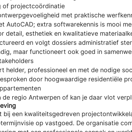
of projectcoördinatie
ontwerpgevoeligheid met praktische werfken
met AutoCAD; extra softwarekennis is mooi 
r detail, esthetiek en kwalitatieve materiaal
ctureerd en volgt dossiers administratief ste
andig, maar functioneert ook goed in samenwe
stakeholders
t helder, professioneel en met de nodige soci
ngesproken door hoogwaardige residentiële pr
a-appartementen
in de regio Antwerpen of kan je daar vlot verp
eving
t bij een kwaliteitsgedreven projectontwikke
getermijnvisie op vastgoed. De organisatie co