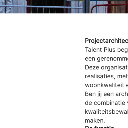
Projectarchitec
Talent Plus beg
een gerenommee
Deze organisat
realisaties, me
woonkwaliteit e
Ben jij een arc
de combinatie 
kwaliteitsbewak
maken.