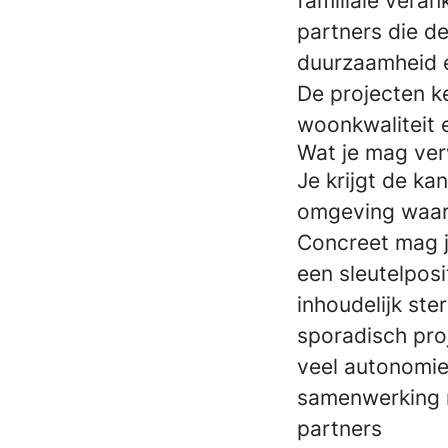
familiale vera
partners die d
duurzaamheid e
De projecten k
woonkwaliteit 
Wat je mag ve
Je krijgt de k
omgeving waar 
Concreet mag j
een sleutelpos
inhoudelijk st
sporadisch pro
veel autonomie 
samenwerking m
partners