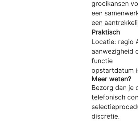
groeikansen vo
een samenwerki
een aantrekkel
Praktisch
Locatie: regio
aanwezigheid o
functie
opstartdatum i
Meer weten?
Bezorg dan je 
telefonisch co
selectieproced
discretie.