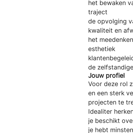
het bewaken va
traject
de opvolging v
kwaliteit en a
het meedenken 
esthetiek
klantenbegelei
de zelfstandig
Jouw profiel
Voor deze rol 
en een sterk ve
projecten te tr
Idealiter herken
je beschikt ov
je hebt minsten