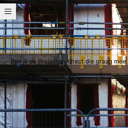
CARRIÈREMENU
Ben jij de Projectarchitect die graag me