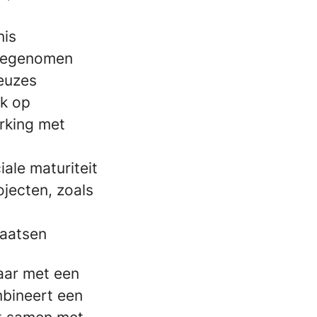
nis
meegenomen
keuzes
rk op
rking met
ale maturiteit
ojecten, zoals
laatsen
laar met een
mbineert een