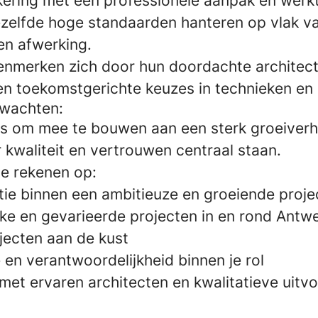
nkering met een professionele aanpak en wer
ezelfde hoge standaarden hanteren op vlak va
n afwerking.
enmerken zich door hun doordachte architect
en toekomstgerichte keuzes in technieken en 
rwachten:
ans om mee te bouwen aan een sterk groeiverh
kwaliteit en vertrouwen centraal staan.
e rekenen op:
itie binnen een ambitieuze en groeiende proje
erke en gevarieerde projecten in en rond Antw
jecten aan de kust
en verantwoordelijkheid binnen je rol
et ervaren architecten en kwalitatieve uitv