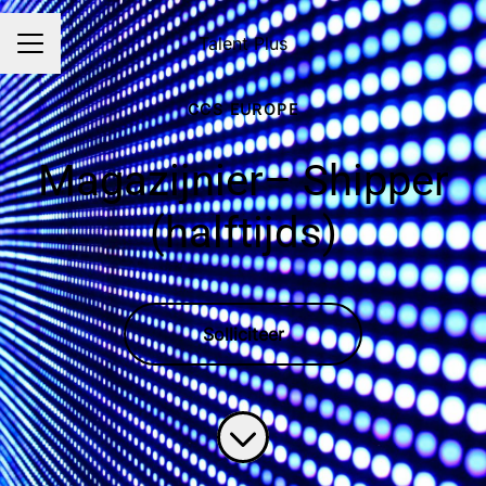
Talent Plus
CARRIÈREMENU
CCS EUROPE
Magazijnier– Shipper
(halftijds)
Solliciteer